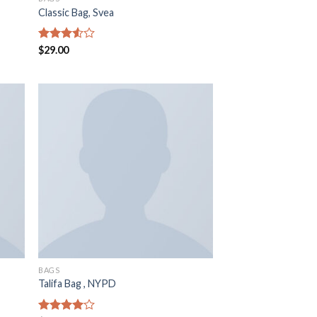
Classic Bag, Svea
Valorado
$
29.00
en
3.50
de 5
BAGS
Talifa Bag , NYPD