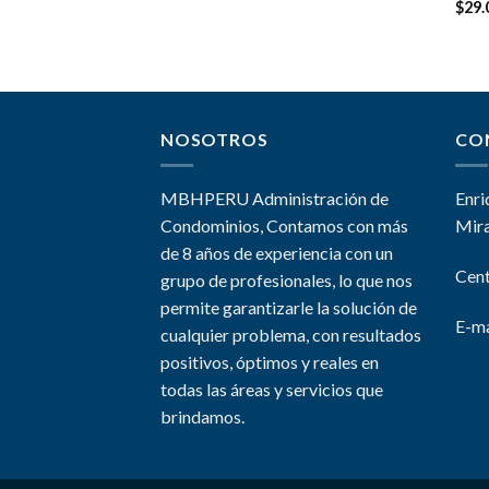
Valo
$
29.
en
3
de 5
NOSOTROS
CO
MBHPERU Administración de
Enri
Condominios, Contamos con más
Mira
de 8 años de experiencia con un
Cent
grupo de profesionales, lo que nos
permite garantizarle la solución de
E-ma
cualquier problema, con resultados
positivos, óptimos y reales en
todas las áreas y servicios que
brindamos.