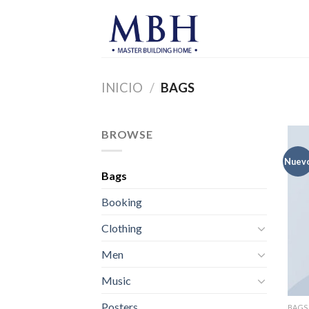
Skip
to
content
INICIO
/
BAGS
BROWSE
Nuev
Bags
Booking
Clothing
Men
Music
Posters
BAGS