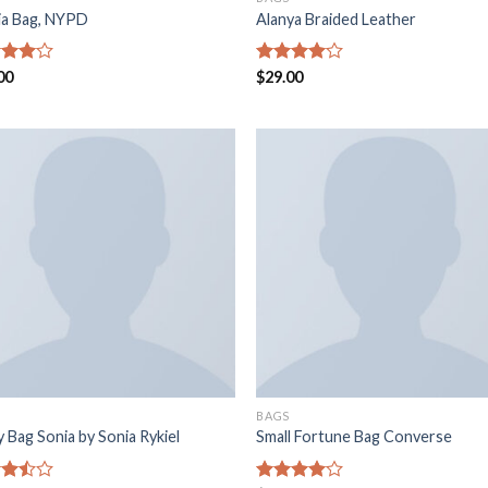
ia Bag, NYPD
Alanya Braided Leather
rado
00
Valorado
$
29.00
.00
en
4.00
de 5
BAGS
y Bag Sonia by Sonia Rykiel
Small Fortune Bag Converse