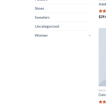
Adel
Shoes
Valo
$
29.
Sweaters
en
4
de 5
Uncategorized
Women
BAGS
Dais