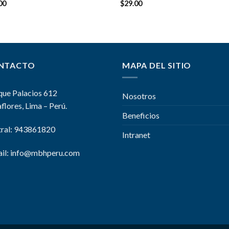
rado
00
Valorado
$
29.00
.50
en
4.00
de 5
NTACTO
MAPA DEL SITIO
que Palacios 612
Nosotros
flores, Lima – Perú.
Beneficios
ral: 943861820
Intranet
il:
info@mbhperu.com