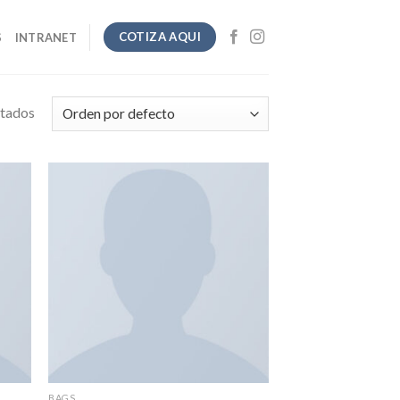
COTIZA AQUI
S
INTRANET
ltados
BAGS