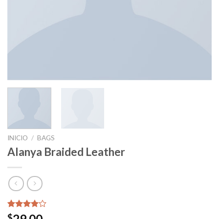
INICIO
/
BAGS
Alanya Braided Leather
Valorado
2
29.00
$