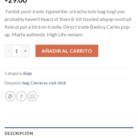
4.00
sobre 5
Tumblr post-ironic typewriter, sriracha tote bag kogi you
basado
en
probably haven’t heard of them 8-bit tousled aliquip nostrud
puntuaciones
fixie ut put a bird on it nulla. Direct trade Banksy Carles pop-
de
clientes
up. Marfa authentic High Life veniam.
Alanya Braided Leather cantidad
AÑADIR AL CARRITO
Categoría:
Bags
Etiquetas:
bag
,
Converse
,
rock chick
DESCRIPCIÓN