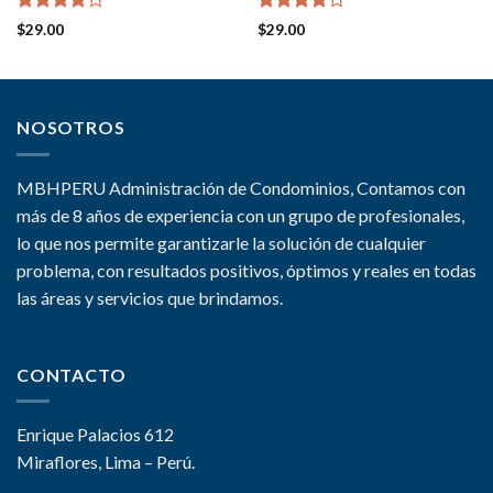
Valorado
Valorado
$
29.00
$
29.00
en
4.00
en
4.00
de 5
de 5
NOSOTROS
MBHPERU Administración de Condominios, Contamos con
más de 8 años de experiencia con un grupo de profesionales,
lo que nos permite garantizarle la solución de cualquier
problema, con resultados positivos, óptimos y reales en todas
las áreas y servicios que brindamos.
CONTACTO
Enrique Palacios 612
Miraflores, Lima – Perú.