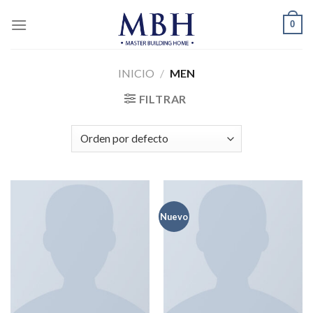
Skip
0
to
content
INICIO
/
MEN
FILTRAR
Nuevo