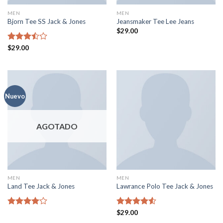
MEN
MEN
Bjorn Tee SS Jack & Jones
Jeansmaker Tee Lee Jeans
$
29.00
Valorado
$
29.00
en
3.50
de 5
Nuevo
AGOTADO
MEN
MEN
Land Tee Jack & Jones
Lawrance Polo Tee Jack & Jones
Valorado
Valorado
$
29.00
en
4.00
en
4.50