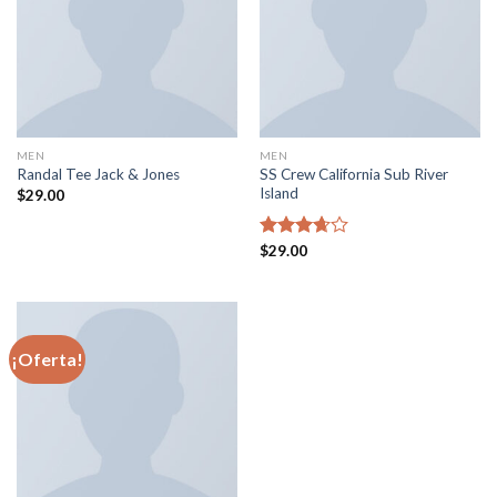
MEN
MEN
SS Crew California Sub River
Randal Tee Jack & Jones
Island
$
29.00
Valorado
$
29.00
en
3.67
de 5
¡Oferta!