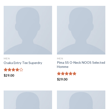
de 5
de 5
MEN
MEN
Pima SS O-Neck NOOS Selected
Osaka Entry Tee Superdry
Homme
Valorado
$
29.00
en
4.00
Valorado en
$
29.00
de 5
5.00
de 5