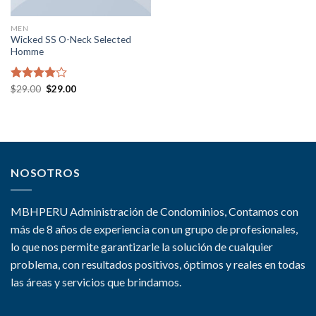
MEN
Wicked SS O-Neck Selected
Homme
Valorado
$
29.00
$
29.00
en
4.00
de 5
NOSOTROS
MBHPERU Administración de Condominios, Contamos con
más de 8 años de experiencia con un grupo de profesionales,
lo que nos permite garantizarle la solución de cualquier
problema, con resultados positivos, óptimos y reales en todas
las áreas y servicios que brindamos.