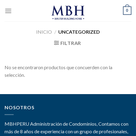
Skip
0
to
content
INICIO
/
UNCATEGORIZED
FILTRAR
No se encontraron productos que concuerden con la
selección.
NOSOTROS
MBHPERU Administración de Condominios, Contamos con
más de 8 años de experiencia con un grupo de profesionales,