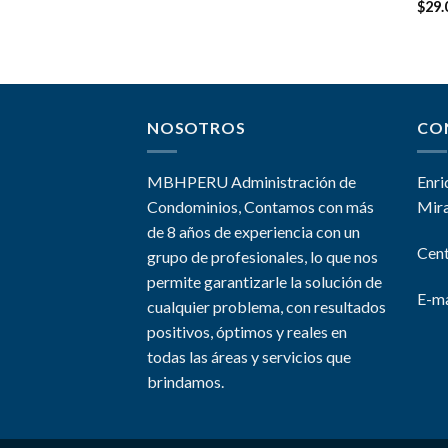
Valo
$
29.
5.00
NOSOTROS
CO
MBHPERU Administración de
Enri
Condominios, Contamos con más
Mira
de 8 años de experiencia con un
Cent
grupo de profesionales, lo que nos
permite garantizarle la solución de
E-ma
cualquier problema, con resultados
positivos, óptimos y reales en
todas las áreas y servicios que
brindamos.