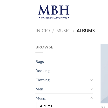
Skip
to
content
INICIO
/
MUSIC
/
ALBUMS
BROWSE
Bags
Booking
Clothing
Men
Music
Albums
ALB