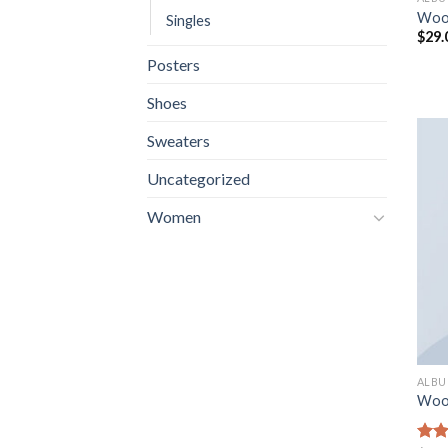
Woo
Singles
$
29.
Posters
Shoes
Sweaters
Uncategorized
Women
ALB
Woo