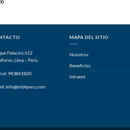
rado en
00
de 5
NTACTO
MAPA DEL SITIO
que Palacios 612
Nosotros
flores, Lima – Perú.
Beneficios
ral: 943861820
Intranet
il:
info@mbhperu.com