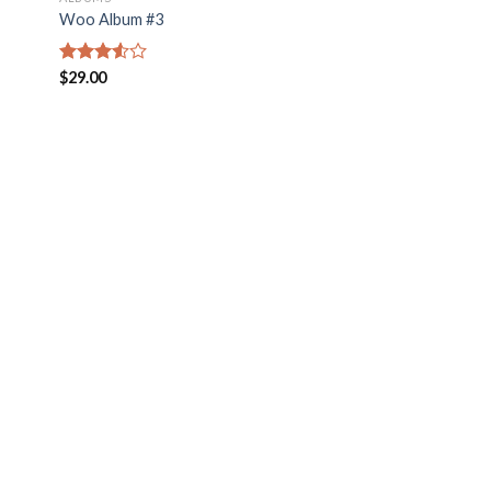
Woo Album #3
Valorado
$
29.00
en
3.50
de 5