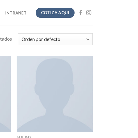
COTIZA AQUI
S
INTRANET
ltados
ALBUMS