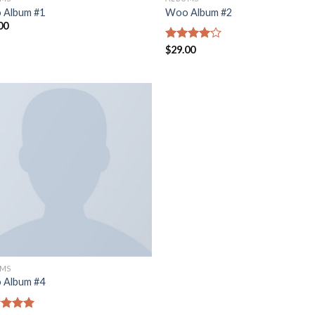
 Album #1
Woo Album #2
00
Valorado
$
29.00
en
4.00
de 5
UMS
 Album #4