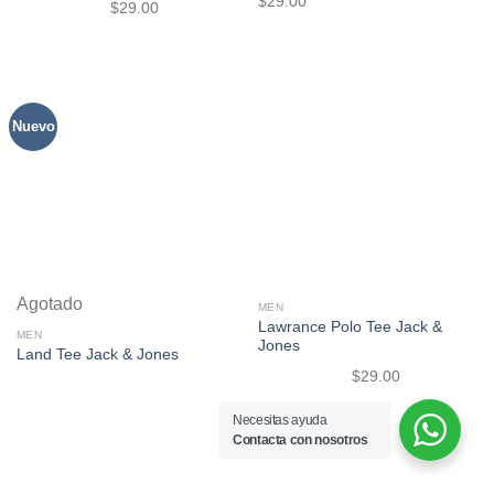
$
29.00
$
29.00
Valorado
en
3.50
de 5
Nuevo
Agotado
MEN
Lawrance Polo Tee Jack &
MEN
Jones
Land Tee Jack & Jones
$
29.00
Valorado
Valorado
en
4.50
de
Necesitas ayuda
en
4.00
5
Contacta con nosotros
de 5