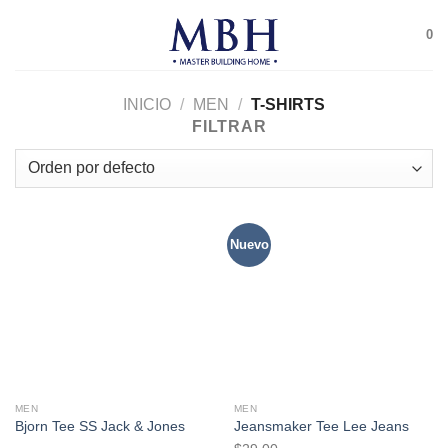
Skip
0
to
content
INICIO
/
MEN
/
T-SHIRTS
FILTRAR
Nuevo
MEN
MEN
Bjorn Tee SS Jack & Jones
Jeansmaker Tee Lee Jeans