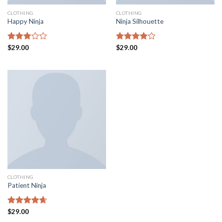
CLOTHING
CLOTHING
Happy Ninja
Ninja Silhouette
Valorado
$
29.00
Valorado
$
29.00
en
en
4.00
3.00
de 5
de 5
CLOTHING
Patient Ninja
Valorado
$
29.00
en
4.67
de