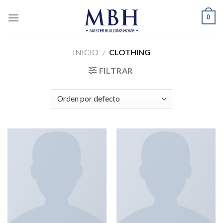
Skip
0
to
content
INICIO
/
CLOTHING
FILTRAR