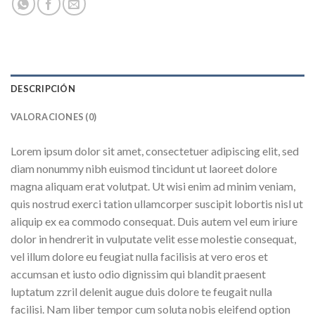
DESCRIPCIÓN
VALORACIONES (0)
Lorem ipsum dolor sit amet, consectetuer adipiscing elit, sed
diam nonummy nibh euismod tincidunt ut laoreet dolore
magna aliquam erat volutpat. Ut wisi enim ad minim veniam,
quis nostrud exerci tation ullamcorper suscipit lobortis nisl ut
aliquip ex ea commodo consequat. Duis autem vel eum iriure
dolor in hendrerit in vulputate velit esse molestie consequat,
vel illum dolore eu feugiat nulla facilisis at vero eros et
accumsan et iusto odio dignissim qui blandit praesent
luptatum zzril delenit augue duis dolore te feugait nulla
facilisi. Nam liber tempor cum soluta nobis eleifend option