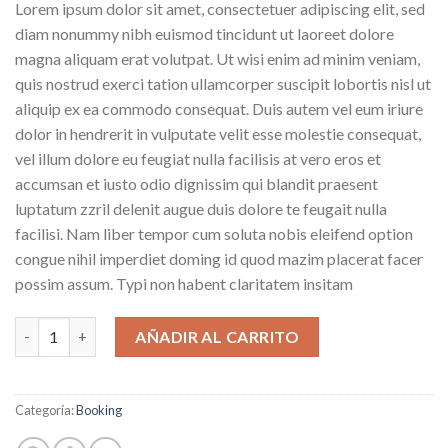
Lorem ipsum dolor sit amet, consectetuer adipiscing elit, sed
diam nonummy nibh euismod tincidunt ut laoreet dolore
magna aliquam erat volutpat. Ut wisi enim ad minim veniam,
quis nostrud exerci tation ullamcorper suscipit lobortis nisl ut
aliquip ex ea commodo consequat. Duis autem vel eum iriure
dolor in hendrerit in vulputate velit esse molestie consequat,
vel illum dolore eu feugiat nulla facilisis at vero eros et
accumsan et iusto odio dignissim qui blandit praesent
luptatum zzril delenit augue duis dolore te feugait nulla
facilisi. Nam liber tempor cum soluta nobis eleifend option
congue nihil imperdiet doming id quod mazim placerat facer
possim assum. Typi non habent claritatem insitam
Weekend Wine Course cantidad
AÑADIR AL CARRITO
Categoría:
Booking