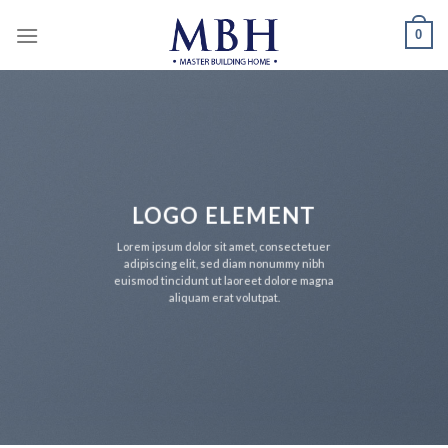
Skip
0
to
content
LOGO ELEMENT
Lorem ipsum dolor sit amet, consectetuer
adipiscing elit, sed diam nonummy nibh
euismod tincidunt ut laoreet dolore magna
aliquam erat volutpat.