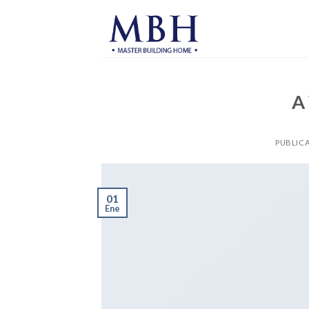
Skip
to
content
A
PUBLIC
01
Ene