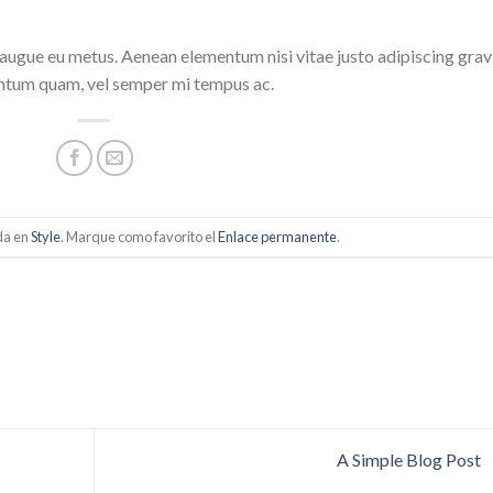
i augue eu metus. Aenean elementum nisi vitae justo adipiscing grav
entum quam, vel semper mi tempus ac.
da en
Style
. Marque como favorito el
Enlace permanente
.
A Simple Blog Post