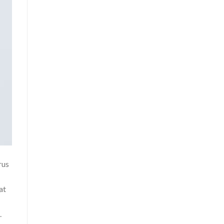
rus
at
.