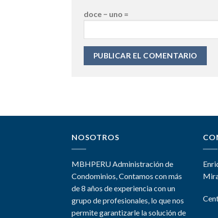
doce − uno =
NOSOTROS
CO
MBHPERU Administración de
Enri
Condominios, Contamos con más
Mira
de 8 años de experiencia con un
Cent
grupo de profesionales, lo que nos
permite garantizarle la solución de