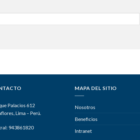
NTACTO
MAPA DEL SITIO
que Palacios 612
Nosotros
flores, Lima – Perú.
Beneficios
ral: 943861820
Intranet